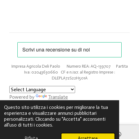
Impresa Agricola Deli Paolo Numero REA: AQ-139707 Partita
Iva: 02043630660 CF e n.iscr. al Registro Imprese :
DLEPLA72S22H501A
Powered by
Translate
© 2025 - 2026 Bomboniere di miele
Questo sito utilizza i cookies per migliorare la tua
Fornito da
Webador
esperienza e visualizzare annunci pubblicitari
personalizzati. Cliccando su "Accetta" acconsenti
all'uso di tutti i cookies.
Rifiuta
Accettare