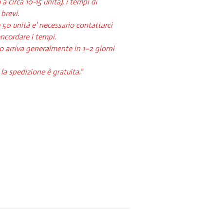
a circa 10-15 unità), i tempi di
brevi.
e 50 unità e' necessario contattarci
oncordare i tempi.
o arriva generalmente in 1–2 giorni
 la spedizione è gratuita."