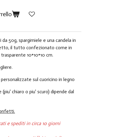
rello
i da 50g, spargimiele e una candela in
setto, il tutto confezionato come in
la trasparente 10*10*10 cm.
agliere.
 personalizzate sul cuoricino in legno
e (piu' chiaro o piu' scuro) dipende dal
onfetti.
ti e spediti in circa 10 giorni