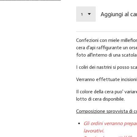
Aggiungi al car
Confezioni con miele millefior
cera d'api raffigurante un or
foto all'interno di una scato
I coliri dei nastrini si posso sc
Verranno effettuate incisioni
Il colore della cera puo' variar
lotto di cera disponibile.
Composizione sprovvista di c
Gli ordini verranno prepara
lavorativi.